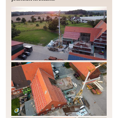
REITUNTERRICHT
REIT- / PFLEGEBETEILIGUNG
AUSRITTE
ANGEBOTE FÜR ERWACHSENE
REITTHERAPIE
LEHRGÄNGE/KINDERGEBURTSTAG
BOXEN/BERITT