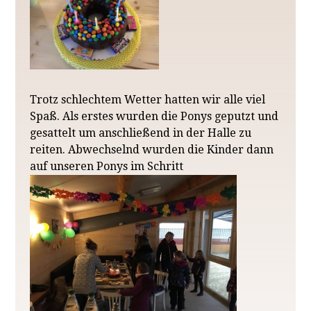
REITUNTERRICHT
REIT- / PFLEGEBETEILIGUNG
AUSRITTE
ANGEBOTE FÜR ERWACHSENE
Trotz schlechtem Wetter hatten wir alle viel
Spaß. Als erstes wurden die Ponys geputzt und
REITTHERAPIE
gesattelt um anschließend in der Halle zu
reiten. Abwechselnd wurden die Kinder dann
LEHRGÄNGE/KINDERGEBURTSTAG
auf unseren Ponys im Schritt
BOXEN/BERITT