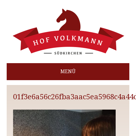
MENÜ
HOME
01f3e6a56c26fba3aac5ea5968c4a44
AKTUELLES IM BETRIEB
FERIENWOHNUNGEN
REITERFERIEN