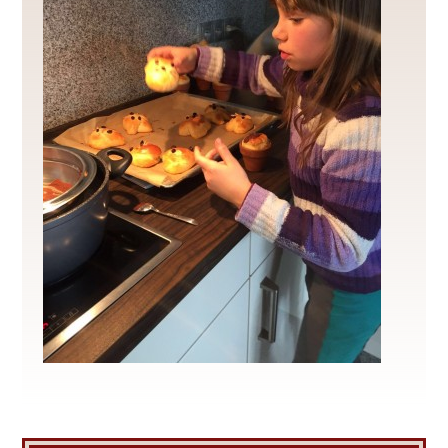
REITUNTERRICHT
REIT- / PFLEGEBETEILIGUNG
AUSRITTE
ANGEBOTE FÜR ERWACHSENE
REITTHERAPIE
LEHRGÄNGE/KINDERGEBURTSTAG
BOXEN/BERITT